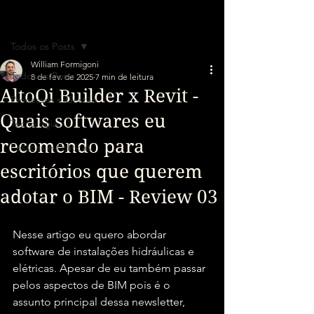
Post
Todos os Posts
William Formigoni
Todos os Posts
8 de fev. de 2025
7 min de leitura
AltoQi Builder x Revit -
Processos e Gestão
Quais softwares eu
Tecnologia
recomendo para
Pessoas e Políticas
escritórios que querem
adotar o BIM - Review 03
Nesse artigo eu quero abordar 
software de instalações hidráulicas e 
elétricas. Apesar de eu também passar 
pelos aspectos de BIM pois é o 
assunto principal dessa newsletter, 