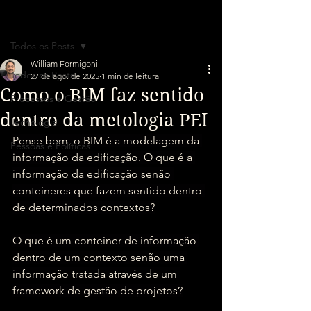
Post
Todos os Posts
William Formigoni
Todos os Posts
27 de ago. de 2025
1 min de leitura
Como o BIM faz sentido
Processos e Gestão
dentro da metologia PEI
Tecnologia
Pense bem, o BIM é a modelagem da 
Pessoas e Políticas
informação da edificação. O que é a 
informação da edificação senão 
conteineres que fazem sentido dentro 
de determinados contextos?
O que é um conteiner de informação 
dentro de um contexto senão uma 
informação tratada através de um 
framework de gestão de projetos?