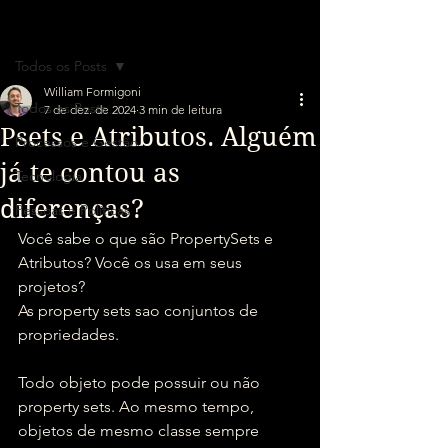
Post
Todos os Posts
William Formigoni
Todos os Posts
7 de dez. de 2024
3 min de leitura
Psets e Atributos. Alguém
Processos e Gestão
já te contou as
Tecnologia
diferenças?
Pessoas e Políticas
Você sabe o que são PropertySets e 
Atributos? Você os usa em seus 
projetos?
As property sets sao conjuntos de 
propriedades.
Todo objeto pode possuir ou não 
property sets. Ao mesmo tempo, 
objetos de mesmo classe sempre 