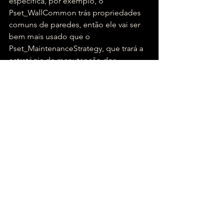
específica, por exemplo, o 
Pset_WallCommon trás propriedades 
comuns de paredes, então ele vai ser 
bem mais usado que o 
Pset_MaintenanceStrategy, que trará a 
estratégia de manutenção dos 
elementos.
Há ainda os Property Sets com o 
prefixo "Qto_", por exemplo o 
Qto_WallBaseQuantities. Eles são 
usados para exibir os quantitativos de 
um elemento. Normalmente todas as 