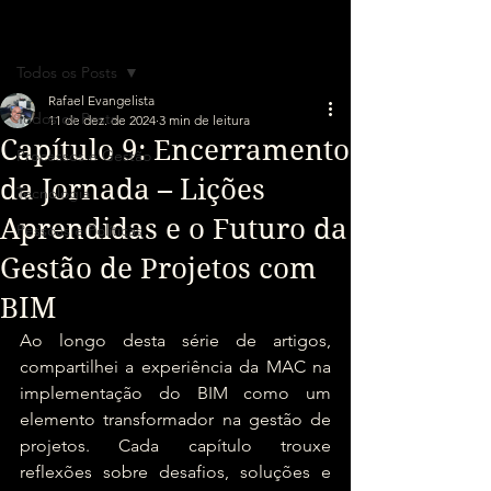
Post
Todos os Posts
Rafael Evangelista
Todos os Posts
11 de dez. de 2024
3 min de leitura
Capítulo 9: Encerramento
Processos e Gestão
da Jornada – Lições
Tecnologia
Aprendidas e o Futuro da
Pessoas e Políticas
Gestão de Projetos com
BIM
Ao longo desta série de artigos, 
compartilhei a experiência da MAC na 
implementação do BIM como um 
elemento transformador na gestão de 
projetos. Cada capítulo trouxe 
reflexões sobre desafios, soluções e 