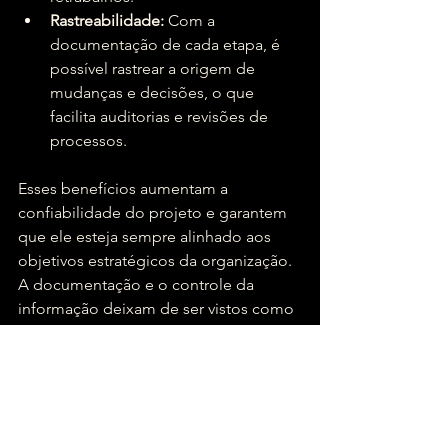
Rastreabilidade:
 Com a 
documentação de cada etapa, é 
possível rastrear a origem de 
mudanças e decisões, o que 
facilita auditorias e revisões de 
processos.
Esses benefícios aumentam a 
confiabilidade do projeto e garantem 
que ele esteja sempre alinhado aos 
objetivos estratégicos da organização. 
A documentação e o controle da 
informação deixam de ser vistos como 
atividades adicionais e passam a ser 
entendidos como fundamentais para 
sustentar a qualidade e a eficiência do 
BIM 
na MAC.