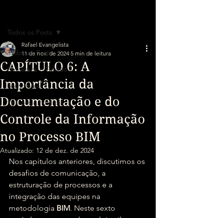
Post
Todos os Posts
Rafael Evangelista
Todos os Posts
11 de nov. de 2024
5 min de leitura
CAPÍTULO 6: A
Processos e Gestão
Importância da
Tecnologia
Documentação e do
Pessoas e Políticas
Controle da Informação
no Processo BIM
Atualizado:
12 de dez. de 2024
Nos capítulos anteriores, discutimos os 
desafios de comunicação, a 
estruturação de processos e a 
integração das equipes na 
metodologia 
BIM
. Neste sexto 