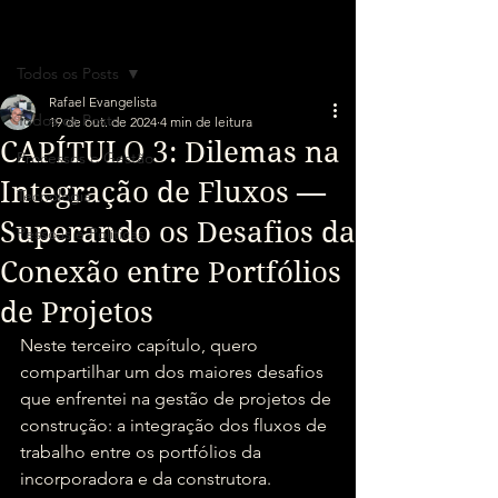
Post
Todos os Posts
Rafael Evangelista
Todos os Posts
19 de out. de 2024
4 min de leitura
CAPÍTULO 3: Dilemas na
Processos e Gestão
Integração de Fluxos —
Tecnologia
Superando os Desafios da
Pessoas e Políticas
Conexão entre Portfólios
de Projetos
Neste terceiro capítulo, quero 
compartilhar um dos maiores desafios 
que enfrentei na gestão de projetos de 
construção: a integração dos fluxos de 
trabalho entre os portfólios da 
incorporadora e da construtora. 