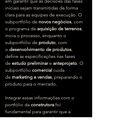
em garantir que as decisões das fases 
iniciais sejam transmitidas de forma 
clara para as equipes de execução. O 
subportfólio de 
novos negócios
, com 
o programa de 
aquisição de terrenos
, 
inicia o processo, enquanto o 
subportfólio de 
produto
, com 
o 
desenvolvimento de produtos
, 
define as especificações nas fases 
de 
estudo preliminar
 e 
anteprojeto
. O 
subportfólio 
comercial
 cuida 
de 
marketing e vendas
, preparando o 
produto para o mercado.
Integrar essas informações com o 
portfólio da 
construtora
 foi 
fundamental para garantir que a 
execução seguisse as diretrizes 
estabelecidas desde as fases iniciais.