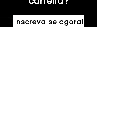
carreira?
Inscreva-se agora!
Confira o que você
aprenderá:
Fundamentos da Gestão de
Projetos aplicados a
Engenharia;
Fundamentos de Engenharia
de Custos;
Fundamentos de AWP